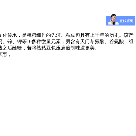
文化传承，是粗粮细作的先河。粘豆包具有上千年的历史。该产
、锌、钾等10多种微量元素，另含有天门冬氨酸、谷氨酸、组
熟之后蘸糖，若将熟粘豆包压扁煎制味道更美。
实惠，