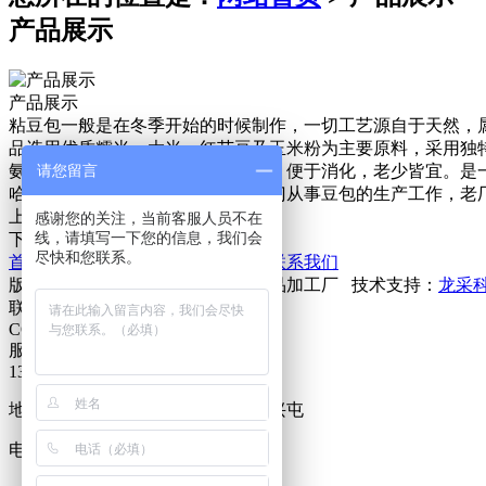
产品展示
产品展示
粘豆包一般是在冬季开始的时候制作，一切工艺源自于天然，
品选用优质糯米、大米、红芸豆及玉米粉为主要原料，采用独
氨酸等10几种氨基酸，属直链淀粉，便于消化，老少皆宜。
请您留言
哈尔滨市阿城区东兴食品加工厂专门从事豆包的生产工作，老
上一篇 :
产品展示
感谢您的关注，当前客服人员不在
线，请填写一下您的信息，我们会
下一篇 :
产品展示
尽快和您联系。
首页
关于我们
产品展示
新闻中心
联系我们
版权所有：哈尔滨市阿城区东兴食品加工厂 技术支持：
龙采
联系我们
CONTACT US
服务热线
13603679624
地址：黑龙江省哈尔滨市阿城区东兴屯
电话：13603679624