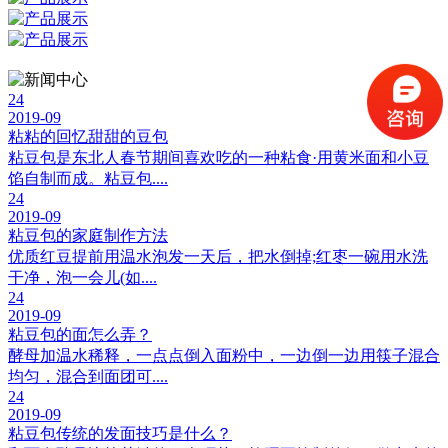
24
2019-09
粘粘的回忆甜甜的豆包
粘豆包是东北人春节期间喜欢吃的一种粘食·用黄米面和小豆
馅自制而成。粘豆包....
24
2019-09
粘豆包的家庭制作方法
优质红豆提前用温水泡发一天后，把水倒掉;红枣一碗用水洗
干净，泡一会儿(如....
24
2019-09
粘豆包的面怎么弄？
酵母加温水稀释，一点点倒入面粉中，一边倒一边用筷子混合
均匀，混合到面团可....
24
2019-09
粘豆包传统的发面技巧是什么？