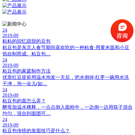
24
2019-09
粘粘的回忆甜甜的豆包
粘豆包是东北人春节期间喜欢吃的一种粘食·用黄米面和小豆
馅自制而成。粘豆包....
24
2019-09
粘豆包的家庭制作方法
优质红豆提前用温水泡发一天后，把水倒掉;红枣一碗用水洗
干净，泡一会儿(如....
24
2019-09
粘豆包的面怎么弄？
酵母加温水稀释，一点点倒入面粉中，一边倒一边用筷子混合
均匀，混合到面团可....
24
2019-09
粘豆包传统的发面技巧是什么？